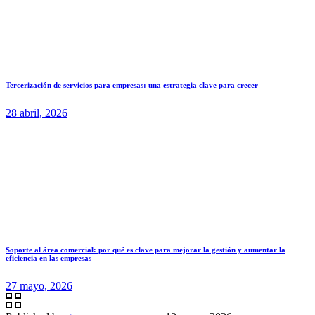
Tercerización de servicios para empresas: una estrategia clave para crecer
28 abril, 2026
Soporte al área comercial: por qué es clave para mejorar la gestión y aumentar la
eficiencia en las empresas
27 mayo, 2026