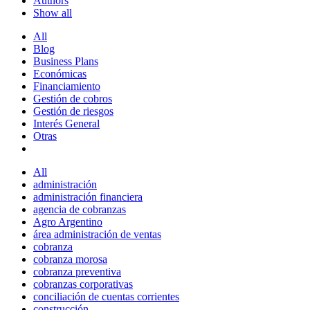
Authors
Show all
All
Blog
Business Plans
Económicas
Financiamiento
Gestión de cobros
Gestión de riesgos
Interés General
Otras
All
administración
administración financiera
agencia de cobranzas
Agro Argentino
área administración de ventas
cobranza
cobranza morosa
cobranza preventiva
cobranzas corporativas
conciliación de cuentas corrientes
construcción