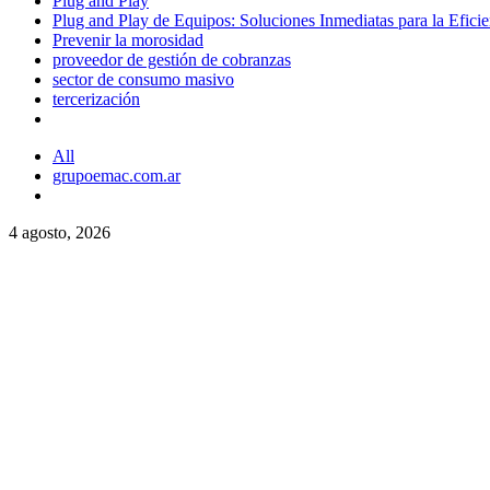
Plug and Play
Plug and Play de Equipos: Soluciones Inmediatas para la Efici
Prevenir la morosidad
proveedor de gestión de cobranzas
sector de consumo masivo
tercerización
All
grupoemac.com.ar
4 agosto, 2026