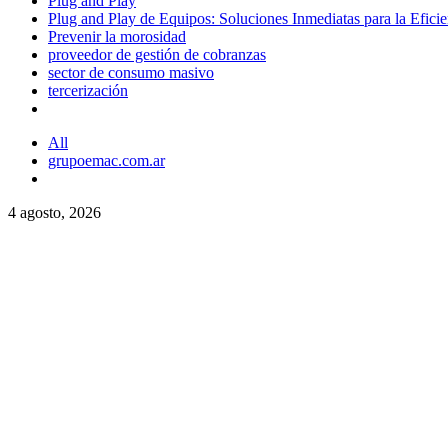
Plug and Play
Plug and Play de Equipos: Soluciones Inmediatas para la Efici
Prevenir la morosidad
proveedor de gestión de cobranzas
sector de consumo masivo
tercerización
All
grupoemac.com.ar
4 agosto, 2026