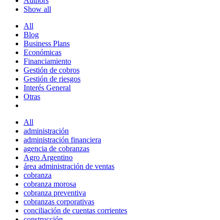
Authors
Show all
All
Blog
Business Plans
Económicas
Financiamiento
Gestión de cobros
Gestión de riesgos
Interés General
Otras
All
administración
administración financiera
agencia de cobranzas
Agro Argentino
área administración de ventas
cobranza
cobranza morosa
cobranza preventiva
cobranzas corporativas
conciliación de cuentas corrientes
construcción