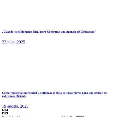
¿Cuándo es el Momento Ideal para Contratar una Agencia de Cobranzas?
23 julio, 2025
Cómo reducir la morosidad y optimizar el flujo de caja: claves para una gestión de
cobranzas eficiente
19 agosto, 2025