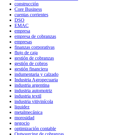
construcción
Core Business
cuentas corrientes
DSO
EMAC
empresa
empresa de cobranzas
empresas
finanzas corporativas
flujo de caja
gestión de cobranzas
gestión de cobros
gestión financiera
indumentaria y calzado
Industria Agropecuaria
industria argentina
industria automotriz
industria textil
industria vitivinícola
liquidez
metalmecánica
morosidad
negocio
optimización contable
Outsourcing de cobranzas