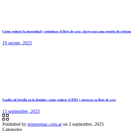
Cómo reducir la morosidad y optimizar el flujo de caja: claves para una gestión de cobranz
19 agosto, 2025
Cuellos de botella en la liquidez: cómo reducir el DSO y mejorar tu flujo de caja
15 septiembre, 2025
Published by
grupoemac.com.ar
on
2 septiembre, 2025
Categories