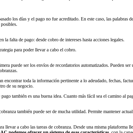
sado los días y el pago no fue acreditado. En este caso, las palabras d
 posibles.
en la falta de pago: desde cobro de intereses hasta acciones legales.
trategia para poder llevar a cabo el cobro.
imera puede ser los envíos de recordatorios automatizados. Pueden ser u
cobranzas.
dan encontrar toda la información pertinente a lo adeudado, fechas, fac
tro de su negocio.
de pago también es una buena idea. Cuanto más fácil sea el camino al pa
 cobranza también puede ser de mucha utilidad. Permite mantener actualiz
para llevar a cabo las tareas de cobranza. Desde una misma plataforma l
 podemos ofrecer un sistema de esas características,
con la capac