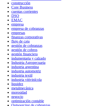
construcción
Core Business
cuentas corrientes
DSO
EMAC
empresa
empresa de cobranzas
empresas
finanzas corporativas
flujo de caja
gestión de cobranzas
gestión de cobros
gestión financiera
indumentaria y calzado
Industria Agropecuaria
industria argentina
industria automotriz
industria textil
industria vitivinícola
liquidez
metalmecánica
morosidad
negocio
optimización contable
Outsourcing de cobranzas