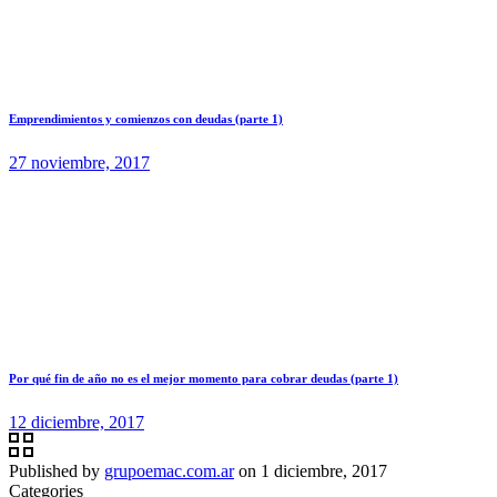
Emprendimientos y comienzos con deudas (parte 1)
27 noviembre, 2017
Por qué fin de año no es el mejor momento para cobrar deudas (parte 1)
12 diciembre, 2017
Published by
grupoemac.com.ar
on
1 diciembre, 2017
Categories