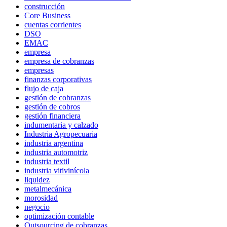
construcción
Core Business
cuentas corrientes
DSO
EMAC
empresa
empresa de cobranzas
empresas
finanzas corporativas
flujo de caja
gestión de cobranzas
gestión de cobros
gestión financiera
indumentaria y calzado
Industria Agropecuaria
industria argentina
industria automotriz
industria textil
industria vitivinícola
liquidez
metalmecánica
morosidad
negocio
optimización contable
Outsourcing de cobranzas