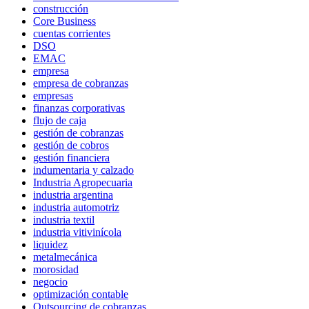
construcción
Core Business
cuentas corrientes
DSO
EMAC
empresa
empresa de cobranzas
empresas
finanzas corporativas
flujo de caja
gestión de cobranzas
gestión de cobros
gestión financiera
indumentaria y calzado
Industria Agropecuaria
industria argentina
industria automotriz
industria textil
industria vitivinícola
liquidez
metalmecánica
morosidad
negocio
optimización contable
Outsourcing de cobranzas