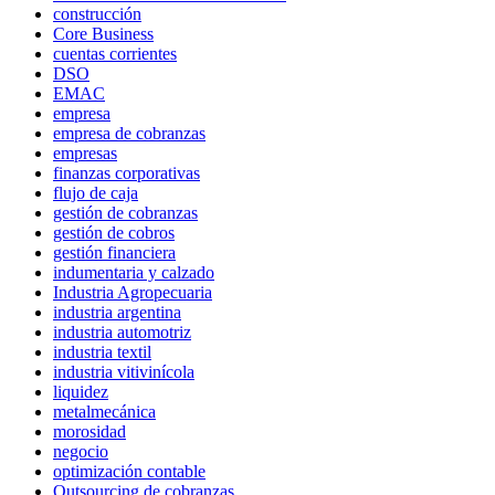
construcción
Core Business
cuentas corrientes
DSO
EMAC
empresa
empresa de cobranzas
empresas
finanzas corporativas
flujo de caja
gestión de cobranzas
gestión de cobros
gestión financiera
indumentaria y calzado
Industria Agropecuaria
industria argentina
industria automotriz
industria textil
industria vitivinícola
liquidez
metalmecánica
morosidad
negocio
optimización contable
Outsourcing de cobranzas