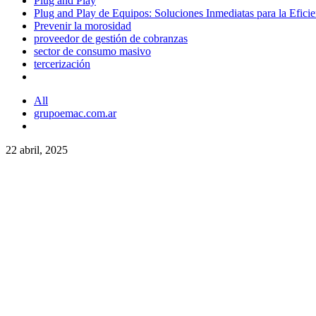
Plug and Play
Plug and Play de Equipos: Soluciones Inmediatas para la Efici
Prevenir la morosidad
proveedor de gestión de cobranzas
sector de consumo masivo
tercerización
All
grupoemac.com.ar
22 abril, 2025