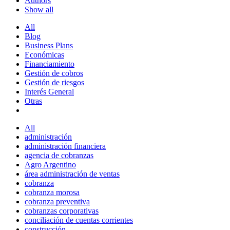
Authors
Show all
All
Blog
Business Plans
Económicas
Financiamiento
Gestión de cobros
Gestión de riesgos
Interés General
Otras
All
administración
administración financiera
agencia de cobranzas
Agro Argentino
área administración de ventas
cobranza
cobranza morosa
cobranza preventiva
cobranzas corporativas
conciliación de cuentas corrientes
construcción