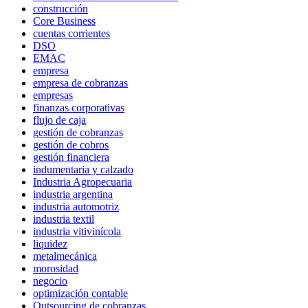
construcción
Core Business
cuentas corrientes
DSO
EMAC
empresa
empresa de cobranzas
empresas
finanzas corporativas
flujo de caja
gestión de cobranzas
gestión de cobros
gestión financiera
indumentaria y calzado
Industria Agropecuaria
industria argentina
industria automotriz
industria textil
industria vitivinícola
liquidez
metalmecánica
morosidad
negocio
optimización contable
Outsourcing de cobranzas